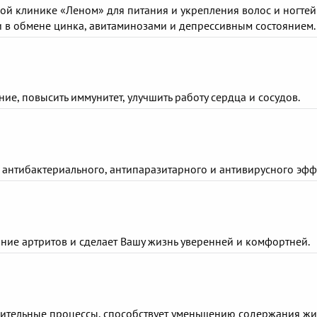
кой клинике «Леном» для питания и укрепления волос и ногтей
в обмене цинка, авитаминозами и депрессивным состоянием.
ие, повысить иммунитет, улучшить работу сердца и сосудов.
 антибактериального, антипаразитарного и антивирусного эфф
яние артритов и сделает Вашу жизнь уверенней и комфортней.
лительные процессы, способствует уменьшению содержания жи