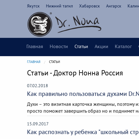
Якутск
Нижний тагил
Хабаровск
Ангарск
Кали
Главная
Новости
Статьи
Акции
Каталог
ГЛАВНАЯ
CURRENT:
СТАТЬИ
Статьи - Доктор Нонна Россия
07.02.2018
Как правильно пользоваться духами Dr.
Духи – это визитная карточка женщины, поэтому 
просто поможет завершить образ но и поднимет н
15.09.2017
Как распознать у ребенка "школьный стр