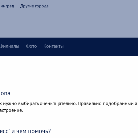
нинград
Другие города
Филиалы
Фото
Контакты
Nona
их нужно выбирать очень тщательно. Правильно подобранный а
астроение.
есс" и чем помочь?