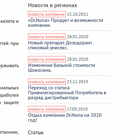
Новости в регионах
новость компании
15.10.2021
«Dr.Nona» Продукт и возможности
скелета и
компании.
новость компании
28.01.2020
Новый препарат. Дезодорант
гтей при
стиковый унисекс.
новость компании
28.01.2020
Изменения бальной стоимости
ерживать
Шокосина.
новость компании
23.11.2019
Переход со статуса
лиальных
Привилегированный Потребитель в
выработке
разряд дистрибьютора
и защите
новость компании
17.09.2019
Отдых компании Dr.Nona на 2020
год!
Статьи
етионин,