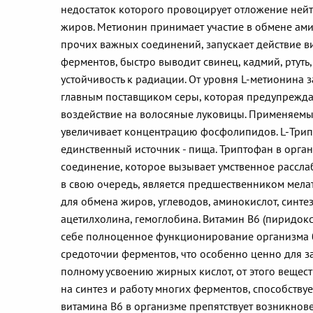
недостаток которого провоцирует отложение ней
жиров. Метионин принимает участие в обмене ами
прочих важных соединений, запускает действие ви
ферментов, быстро выводит свинец, кадмий, ртуть
устойчивость к радиации. От уровня L-метионина з
главным поставщиком серы, которая предупреждае
воздействие на волосяные луковицы. Применяемы
увеличивает концентрацию фосфолипидов. L-Трипт
единственный источник - пища. Триптофан в орга
соединение, которое вызывает умственное рассла
в свою очередь, является предшественником мела
для обмена жиров, углеводов, аминокислот, синте
ацетилхолина, гемоглобина. Витамин B6 (пиридок
себе полноценное функционирование организма бе
средоточии ферментов, что особенно ценно для з
полному усвоению жирных кислот, от этого вещест
на синтез и работу многих ферментов, способств
витамина B6 в организме препятствует возникнов