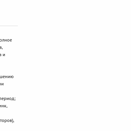
полное
в,
а и
чшению
ри
период;
инк,
торов),