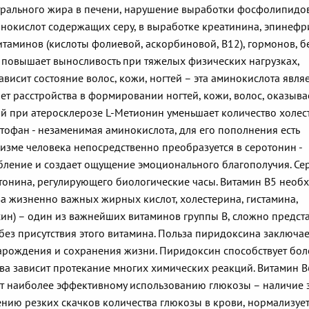
трального жира в печени, нарушение выработки фосфолипидо
нокислот содержащих серу, в выработке креатинина, эпинефр
таминов (кислоты фолиевой, аскорбиновой, В12), гормонов, б
, повышает выносливость при тяжелых физических нагрузках,
ависит состояние волос, кожи, ногтей – эта аминокислота явля
т расстройства в формировании ногтей, кожи, волос, оказыва
й при атеросклерозе L-Метионин уменьшает количество холес
офан - незаменимая аминокислота, для его пополнения есть
низме человека непосредственно преобразуется в серотонин -
бление и создает ощущение эмоционального благополучия. Се
тонина, регулирующего биологические часы. Витамин В5 необ
за жизненно важных жирных кислот, холестерина, гистамина,
син) – один из важнейших витаминов группы В, сложно предст
з присутствия этого витамина. Польза пиридоксина заключае
арождения и сохранения жизни. Пиридоксин способствует бол
ва зависит протекание многих химических реакций. Витамин B
ует наиболее эффективному использованию глюкозы – наличие 
ению резких скачков количества глюкозы в крови, нормализуе