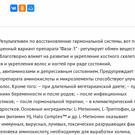
Результативен по восстановлению гармональной системы. вот 
учшенный вариант препарата "Фаза-3” - регулирует обмен вещест
благотворно влияет на развитие и укрепление костного скелет
я и укрепления волос и ногтей при ряде состояний,
 авитаминозами и депрессивным состоянием. Предупреждает
в препарата аминокислоты и микроэлементы способствуют улу
олос. Кроме того: – при длительной вегетарианской диете; – п
ениях беременности и после родов; – после инфекционных
отиков; – после гормональной терапии; – в климактерический 
одростков. Основные ингредиенты: L-Метионин, L-Триптофан, ц
тин (витамин Н), Halo Complex™ и др. L-Метионин оказывает
т иммунных, вирусных, лучевых, токсических разрушающих фак
человека аминокислоту, необходимую для выработки холина,