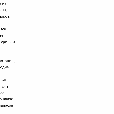
в из
ина,
елков,
ется
ет
терина и
ротонин,
ходим
авить
тся в
ее
6 влияет
запасов
т