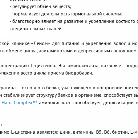
- регулирует обмен веществ;
- нормализует деятельность гормональной системы;
- благотворно влияет на развитие и укрепление костного 
соединительных тканей.
кой клинике «Леном» для питания и укрепления волос и но
в обмене цинка, авитаминозами и депрессивным состоянием.
онцентрацию L-цистеина. Эта аминокислота позволяет подд
ротяжении всего цикла приема биодобавки.
ратина — основного белка, участвующего в построении эпите
ин стабилизирует структуру белков в организме, способствует 
Halo Complex™
аминокислота способствует детоксикации 
а
имо L-цистеина являются: цинк, витамины В5, В6, биотин, L-м