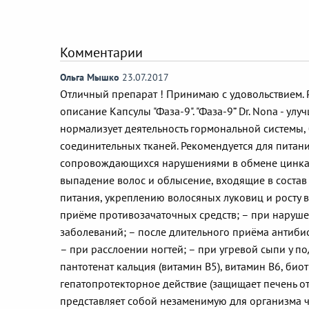
Комментарии
Ольга Мышко
23.07.2017
Отличный препарат ! Принимаю с удовольствием. 
описание Капсулы "Фаза-9". "Фаза-9” Dr. Nona - ул
нормализует деятельность гормональной системы, 
соединительных тканей. Рекомендуется для питани
сопровождающихся нарушениями в обмене цинка,
выпадение волос и облысение, входящие в соста
питания, укреплению волосяных луковиц и росту в
приёме противозачаточных средств; – при наруш
заболеваний; – после длительного приёма антиби
– при расслоении ногтей; – при угревой сыпи у п
пантотенат кальция (витамин В5), витамин В6, био
гепатопротекторное действие (защищает печень о
представляет собой незаменимую для организма 