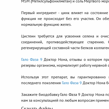
MSM (Метилсульфонилметан) и соль Мертвого мор
Первый ингредиент - цинк влияет на состояни
функция не происходит без его участия. Он обе
нормальную функцию желез.
Цистеин требуется для усвоения селена и оч
соединений, противодействующее старению.
регенерирующей составной части белков коллаген
Гало Фаза 9
Доктор Нона, отзывы о котором пр
резервы организма, нормализует работу нервной с
Используя этот препарат, вы гарантированно
последнего поколения
Гало Фаза 9
Доктор Нона бе
Закажите биодобавку Гало Фаза 9 Доктор Нона п
нам за консультацией по любым вопросам примен
Скачать файлы