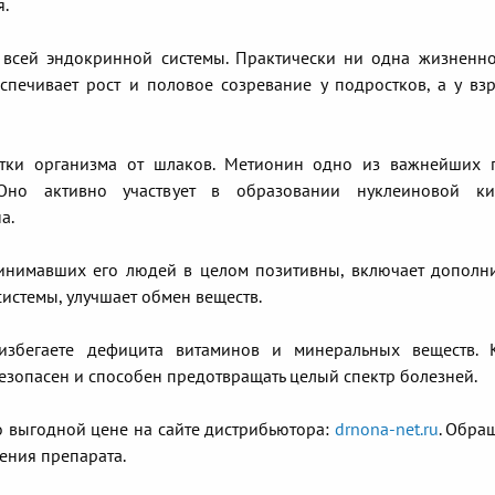
я.
е всей эндокринной системы. Практически ни одна жизненн
спечивает рост и половое созревание у подростков, а у вз
истки организма от шлаков. Метионин одно из важнейших
 Оно активно участвует в образовании нуклеиновой ки
а.
инимавших его людей в целом позитивны, включает дополн
истемы, улучшает обмен веществ.
 избегаете дефицита витаминов и минеральных веществ.
зопасен и способен предотвращать целый спектр болезней.
о выгодной цене на сайте дистрибьютора:
drnona-net.ru
. Обра
ения препарата.