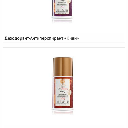
Дезодорант-Антиперспирант «Киви»