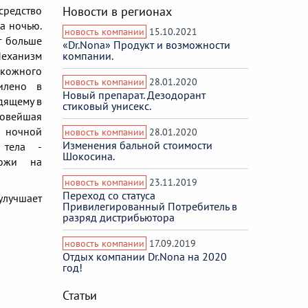
средство
Новости в регионах
а ночью.
новость компании
15.10.2021
т больше
«Dr.Nona» Продукт и возможности
Механизм
компании.
кожного
новость компании
28.01.2020
илено в
Новый препарат. Дезодорант
дящему в
стиковый унисекс.
 Новейшая
очной
новость компании
28.01.2020
Изменения бальной стоимости
 тела -
Шокосина.
кожи на
новость компании
23.11.2019
Переход со статуса
улучшает
Привилегированный Потребитель в
разряд дистрибьютора
новость компании
17.09.2019
Отдых компании Dr.Nona на 2020
год!
Статьи