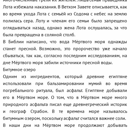
Лота избежала наказания. В Ветхом Завете описывается, как
во время ухода Лота с семьёй из Содома с небес на землю
полилась сера. Лоту и членам его семьи было запрещено
оглядываться назад, однако жена Лота ослушалась, за что
была превращена в соляной столб.
В Библии написано, что вода Мёртвого моря однажды
станет пресной. Возможно, это пророчество уже начало
сбываться, так как, согласно последним исследованиям, на
дне Мёртвого моря забили источники пресной воды.
Битумное озеро
Одним из ингредиентов, который древние египтяне
использовали при бальзамировании мумий во время
погребального ритуала, был асфальт. Египтяне добывали
его в Мёртвом море. О том, что в Мёртвом море много
природного асфальта писал еще древнегреческий историк
и географ Страбон. В те времена море называлось
битумным озером, поскольку асфальт считался важнее соли.
В наши дни на Мёртвом море продолжают добывать