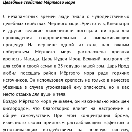
Целебные свойства Мёртвого моря
С незапамятных времен люди знали о чудодейственных
целебных свойствах Мёртвого моря. Аристотель, Клеопатра
и другие великие знаменитости посещали эти края для
прохождения оздоровительных и омолаживающих
процедур. На вершине одной из скал, над южным
побережьем Мёртвого моря расположена древняя
крепость Масада. Царь Иудеи Ирод Великий построил её
для себя и своей семьи в 25 году до нашей эры. Царь Ирод
любил посещать район Мёртвого моря ради горячих
источников. Он использовал крепость не только в качестве
убежища в случае угрожавшей ему опасности, но и как
место отдыха для души и тела.
Воздух Мёртвого моря уникален, он максимально насыщен
кислородом, что благотворно влияет на настроение и
общее самочувствие. При этом концентрация брома,
известного своим приятным расслабляющим эффектом и
успокаивающим воздействием на нервную систему,