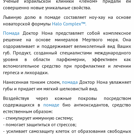
Ученые израильской клиники «Леном» придали ей
совершенно новые уникальные свойства.
Львиную долю в помаде составляет ноу-хау на основе
новаторской формулы
Halo Complex™.
Помада
Доктор Нона представляет собой комплексное
решение на основе минералов Мертвого моря. Она
оздоравливает и поддерживает великолепный вид Ваших
губ. Продукт, созданный специалистами международного
уровня в области парфюмерии, эффективен как
вспомогательное средство при профилактике и лечении
герпеса и лихорадки.
Нанесенная тонким слоем, ​
помада
Доктор Нона увлажняет
губы и придает им мягкий ​шелковистый вид.
Воздействуя через кожные покровы посредством
содержащихся в
помаде
био антиоксидантов, средство
естественным образом:
- стимулирует иммунную систему;
- помогает защититься от стрессов;
- усиливает самозащиту клеток от образования свободных