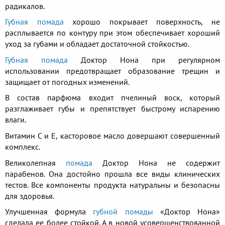
радикалов.
Губная помада
хорошо покрывает поверхность, не
расплывается по контуру при этом обеспечивает хороший
уход за губами и обладает достаточной стойкостью.
Губная помада
Доктор Нона при регулярном
использовании предотвращает образование трещин и
защищает от погодных изменений.
В состав парфюма входит пчелиный воск, который
разглаживает губы и препятствует быстрому испарению
влаги.
Витамин С и E, касторовое масло довершают совершенный
комплекс.
Великолепная
помада
Доктор Нона ​не содержит
парабенов. Она достойно прошла все виды клинических
тестов. Все компоненты продукта натуральны и безопасны
для здоровья.
Улучшенная формула​
губной помады
«Доктор Нона»
сделала ее более стойкой. А в новой усовершенствованной